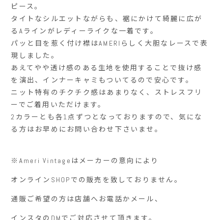
ピース。
タイトなシルエットながらも、裾にかけて綺麗に広が
るAラインがレディーライクな一着です。
パッと目を惹く付け襟はAMERIらしく大胆なレースで表
現しました。
あえてやや透け感のある生地を使用することで抜け感
を演出、インナーキャミもついてるので安心です。
ニット特有のチクチク感はあまりなく、ストレスフリ
ーでご着用いただけます。
2カラーとも各1点ずつとなっておりますので、気にな
る方はお早めにお問い合わせ下さいませ。
※Ameri Vintage
はメーカーの意向により
オンライン
SHOP
での販売を致しておりません。
通販ご希望の方は店舗へお電話かメール、
インスタの
DM
でご対応させて頂きます。