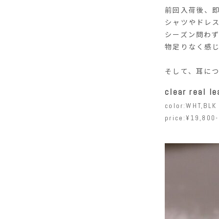
前回入荷後、
シャツやドレ
シーズン問わ
物足りなく感
そして、耳に
clear real le
color:WHT,BLK
price:¥19,800-