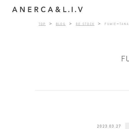
>
>
>
TOP
BLOG
RE STOCK
FUMIE=T
F
2023.03.27