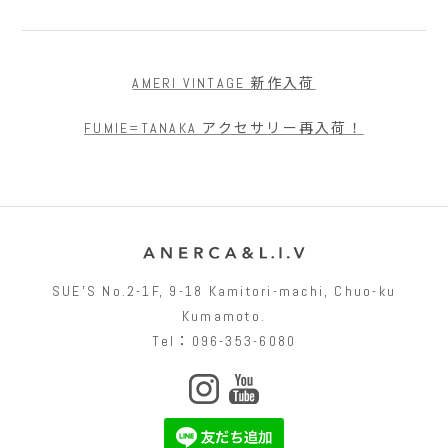
AMERI VINTAGE 新作入荷
FUMIE=TANAKA アクセサリー再入荷！
SUEʼS No.2-1F, 9-18 Kamitori-machi, Chuo-ku
Kumamoto.
Tel：096-353-6080