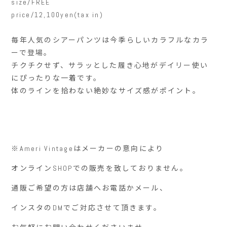
size/FREE
price/12,100yen(tax in)
毎年人気のシアーパンツは今季らしいカラフルなカラ
ーで登場。
チクチクせず、サラッとした履き心地がデイリー使い
にぴったりな一着です。
体のラインを拾わない絶妙なサイズ感がポイント。
※Ameri Vintage
はメーカーの意向により
オンライン
SHOP
での販売を致しておりません。
通販ご希望の方は店舗へお電話かメール、
インスタの
DM
でご対応させて頂きます。