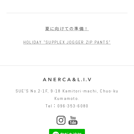
夏に向けての準備！
HOLIDAY ”SUPPLEX JOGGER ZIP PANTS”
SUEʼS No.2-1F, 9-18 Kamitori-machi, Chuo-ku
Kumamoto.
Tel：096-353-6080