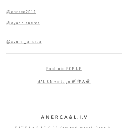
@anerca2011
@ayano.anerca
@ayumi_anerca
EnaLloid POP UP
MALION vintage 新作入荷
SUEʼS No.2-1F, 9-18 Kamitori-machi, Chuo-ku