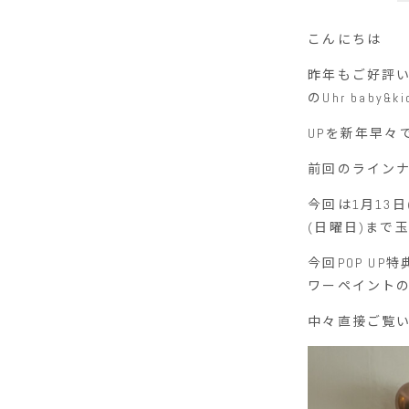
こんにちは
昨年もご好評いただ
のUhr baby&k
UPを新年早々
前回のライン
今回は1月13日(
(日曜日)まで
今回POP U
ワーペイント
中々直接ご覧