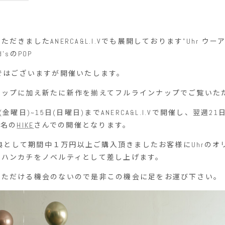
きましたANERCA&L.I.Vでも展開しております"Uhr ウーア"の
id'sのPOP
ではございますが開催いたします。
ナップに加え新たに新作を揃えてフルラインナップでご覧いた
金曜日)~15日(日曜日)までANERCA&L.I.Vで開催し、翌週21
玉名の
HIKE
さんでの開催となります。
P特典として期間中１万円以上ご購入頂きましたお客様にUhrの
のハンカチをノベルティとして差し上げます。
いただける機会のないので是非この機会に足をお運び下さい。