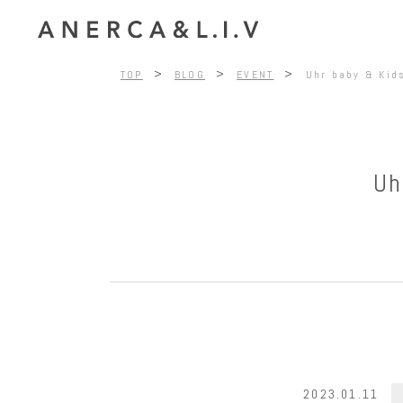
>
>
>
TOP
BLOG
EVENT
Uhr baby & K
Uh
2023.01.11