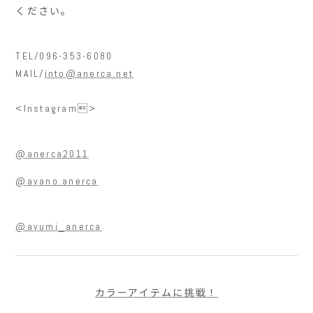
ください。
TEL/096-353-6080
MAIL/
into@anerca.net
<Instagram>
@anerca2011
@ayano.anerca
@ayumi_anerca
カラーアイテムに挑戦！