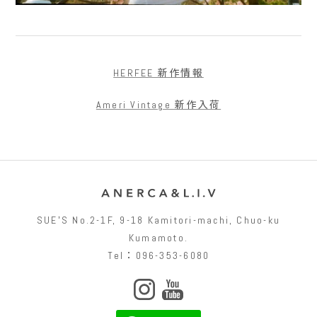
HERFEE 新作情報
Ameri Vintage 新作入荷
SUEʼS No.2-1F, 9-18 Kamitori-machi, Chuo-ku
Kumamoto.
Tel：096-353-6080