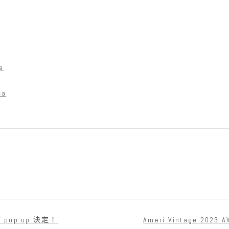
a
ca
Y pop up 決定！
Ameri Vintage 20