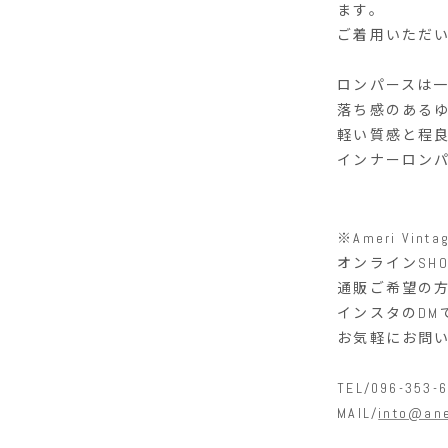
ます。
ご着用いただ
ロンパースは
落ち感のある
軽い質感と程
インナーロン
※Ameri Vinta
オンライン
SH
通販ご希望の
インスタの
DM
お気軽にお問
TEL/096-353-
MAIL/
into@ane