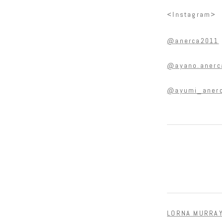
<Instagram>
@anerca2011
@ayano.anerc
@ayumi_aner
LORNA MURRA