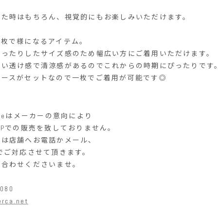
いた時はもちろん、視覚的にもお楽しみいただけます。
一枚で様になるアイテム。
ゆったりしたサイズ感のため幅広い方にご着用いただけます。
良い透け感で清涼感があるのでこれからの時期にぴったりです
パースがセットなので一枚でご着用が可能です◎
ge
はメーカーの意向により
OP
での販売を致しておりません。
方は店舗へお電話かメール、
でご対応させて頂きます。
い合わせくださいませ。
6080
rca.net