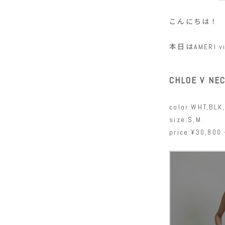
こんにちは！
本日はAMERI
CHLOE V NE
color:WHT,BLK
size:S,M
price:¥30,800.