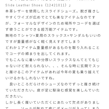
Slide Leather Shoes（12421011）」
本革レザーを使用したスライドシューズ。脱ぎ履きし
やすくワイズが広めでとても楽なアイテムなのです
が、フォーマルなデザインのため場所やコーデを選ば
ず使うことができる超万能アイテムです。
無地のＴシャツ×夏用のスラックス×サンダルもいいの
ですが重量感がなく軽く見えすぎてしまう
どれか１アイテム重量感があるものを取り入れること
でコーデの締まりを出してくれます。
でもこんなに暑い中分厚いスラックスなんてとてもじ
ゃないけど耐えられない、、、そんな時に玄関でスッ
と履けるこのアイテムがあれば今年の夏も乗り越えて
いけるかもしれないですね。
良いところだらけのシューズなのでずっと履き続け
ていただきたい。皮が足に馴染む感覚を楽しんでいた
だきたい。
しかし長く履いていただくにあたって欠点がありまし
て、、、ソールが削れて皮にダメージが入ってしまう