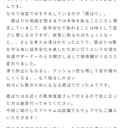
んです。
なので当店でおすすめしているのが「底ばり」。
底ばりの知識を知るまでは本体を削ることに少し懸
念していまして、経年劣化で削れることは味として良
さに感じるのですが、故意に削るのはちょっとな〜
と、、そんな考えは浅はかだったようで、底ばりは靴
を守る為に経年劣化を楽しむために行うというお話を
友達やオーナーからお聞きしまして価値観がぐるりと
変わりました。
滑り防止にもなるし、クッション性も増して足が疲れ
にくくなる、、もう貼るしかない
自分にも靴のためにもなる底ばりだったようです。
底ばりはお近くの靴修理屋さんで行えるので気になっ
た方は是非行ってみてください。
今回ご紹介したアイテムは店舗でもウェブでもご購入
いただきます！