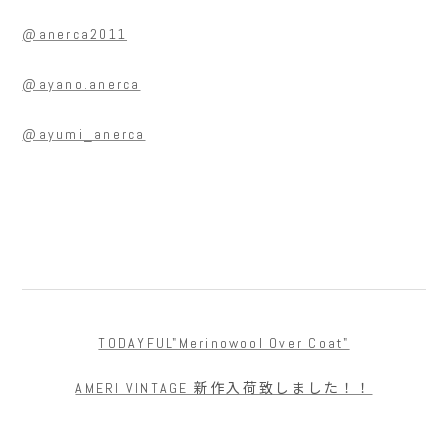
@anerca2011
@ayano.anerca
@ayumi_anerca
TODAYFUL"Merinowool Over Coat"
AMERI VINTAGE 新作入荷致しました！！