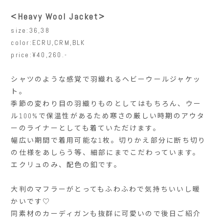
<Heavy Wool Jacket>
size:36,38
color:ECRU,CRM,BLK
price:¥40,260.-
シャツのような感覚で羽織れるヘビーウールジャケッ
ト。
季節の変わり目の羽織りものとしてはもちろん、ウー
ル100%で保温性があるため寒さの厳しい時期のアウタ
ーのライナーとしても着ていただけます。
幅広い期間で着用可能な1枚。切りかえ部分に断ち切り
の仕様をあしらう等、細部にまでこだわっています。
エクリュのみ、配色の釦です。
大判のマフラーがとってもふわふわで気持ちいいし暖
かいです♡
同素材のカーディガンも抜群に可愛いので後日ご紹介