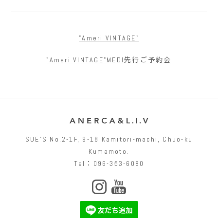
"Ameri VINTAGE"
"Ameri VINTAGE"MEDI先行ご予約会
SUEʼS No.2-1F, 9-18 Kamitori-machi, Chuo-ku
Kumamoto.
Tel：096-353-6080