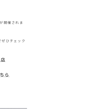
示会が開催されま
のでぜひチェック
場店
ちら