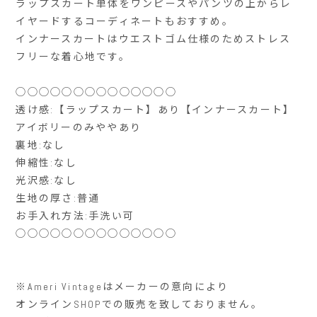
ラップスカート単体をワンピースやパンツの上からレ
イヤードするコーディネートもおすすめ。
インナースカートはウエストゴム仕様のためストレス
フリーな着心地です。
◯◯◯◯◯◯◯◯◯◯◯◯◯◯
透け感:【ラップスカート】あり【インナースカート】
アイボリーのみややあり
裏地:なし
伸縮性:なし
光沢感:なし
生地の厚さ:普通
お手入れ方法:手洗い可
◯◯◯◯◯◯◯◯◯◯◯◯◯◯
※Ameri Vintage
はメーカーの意向により
オンライン
SHOP
での販売を致しておりません。