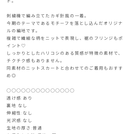
ト。
刺繍機で編み立てたカギ針風の一着。
今期のテーマであるモチーフを落とし込んだオリジナ
ルの編地です。
複雑で繊細な柄をニットで表現し、裾のフリンジもポ
イント♡
しっかりとしたハリコシのある質感が特徴の素材で、
チクチク感もありません。
同素材のニットスカートと合わせてのご着用もおすす
め◎
◯◯◯◯◯◯◯◯◯◯◯◯◯◯
透け感:あり
裏地:なし
伸縮性:なし
光沢感:なし
生地の厚さ:普通