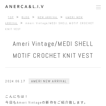
>
>
>
TOP
BLOG
NEW ARRIVAL
AMERI NEW
>
ARRIVAL
Ameri Vintage/MEDI SHELL MOTIF CROCHET
KNIT VEST
Ameri Vintage/MEDI SHELL
MOTIF CROCHET KNIT VEST
2024.06.17
AMERI NEW ARRIVAL
こんにちは！
今日もAmeri Vintageの新作をご紹介致します。