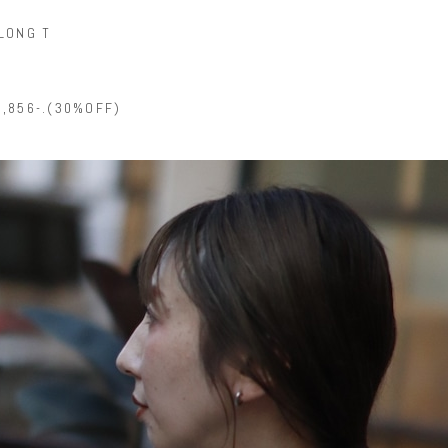
LONG T
,856-.(30%OFF)