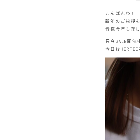
こんばんわ！
新年のご挨拶
皆様今年も宜
只今SALE開
今日はHERFE