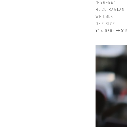
"HERFEE"
HDCC RAGLAN 
WHT,BLK
ONE SIZE
¥14,080-.→￥9