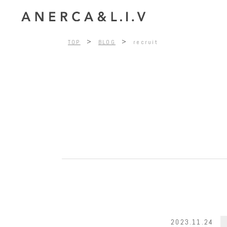
>
>
TOP
BLOG
recruit
2023.11.24