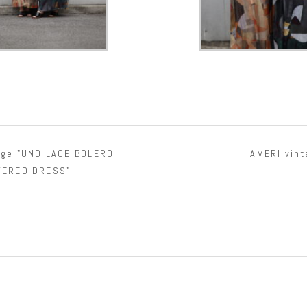
age "UND LACE BOLERO
AMERI vi
YERED DRESS"