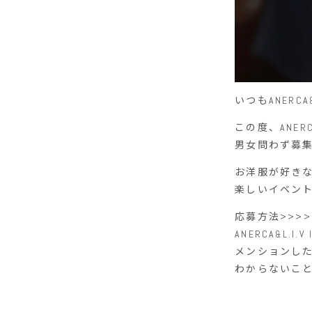
いつもANERC
この度、ANE
男女問わず募
お洋服が好き
楽しいイベン
応募方法>>>>
ANERCA&L.I.V
メンションし
わからないこ