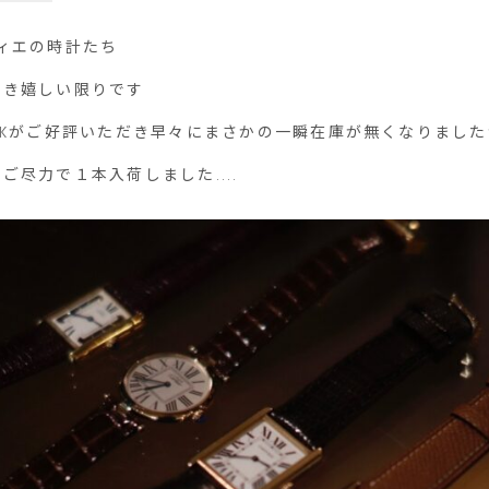
ルティエの時計たち
頂き嬉しい限りです
NKがご好評いただき早々にまさかの一瞬在庫が無くなりました
ご尽力で１本入荷しました....