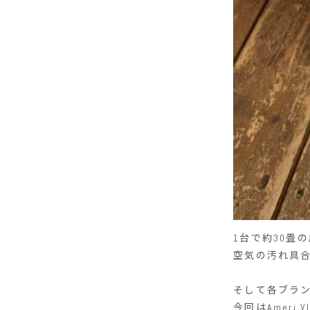
1台で約30畳
空気の汚れ具
そして各ブラン
今回はAmeri