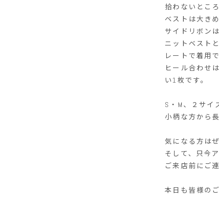
拾わないとこ
ベストは大き
サイドリボン
ニットベスト
レートで着用
ヒール合わせ
い1枚です。
S・M、２サイ
小柄な方から
気になる方は
そして、只今
ご来店前にご
本日も皆様の