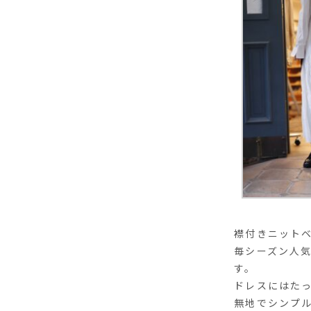
襟付きニット
毎シーズン人
す。
ドレスにはた
無地でシンプ