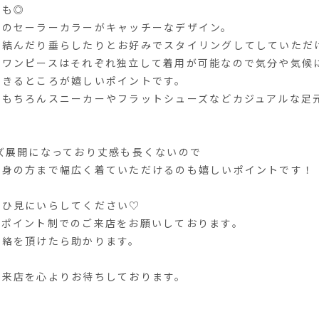
ろも◎
めのセーラーカラーがキャッチーなデザイン。
は結んだり垂らしたりとお好みでスタイリングしてしていただ
とワンピースはそれぞれ独立して着用が可能なので気分や気候
できるところが嬉しいポイントです。
はもちろんスニーカーやフラットシューズなどカジュアルな足
ズ展開になっており丈感も長くないので
長身の方まで幅広く着ていただけるのも嬉しいポイントです！
ぜひ見にいらしてください♡
アポイント制でのご来店をお願いしております。
連絡を頂けたら助かります。
ご来店を心よりお待ちしております。