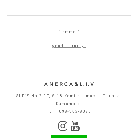
” emma ”
good morning.
SUEʼS No.2-1F, 9-18 Kamitori-machi, Chuo-ku
Kumamoto.
Tel：096-353-6080