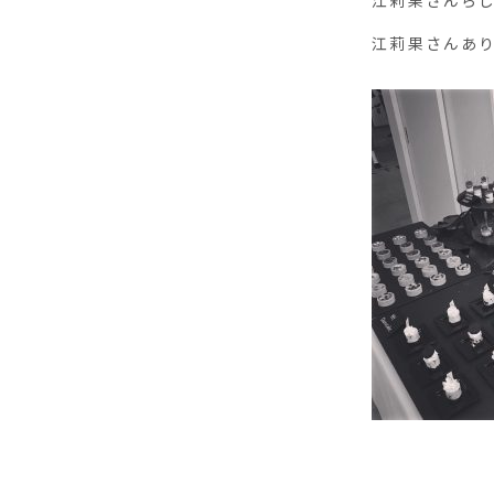
江莉果さんら
江莉果さんあ