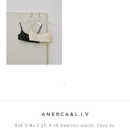
1
SUEʼS No.2-1F, 9-18 Kamitori-machi, Chuo-ku