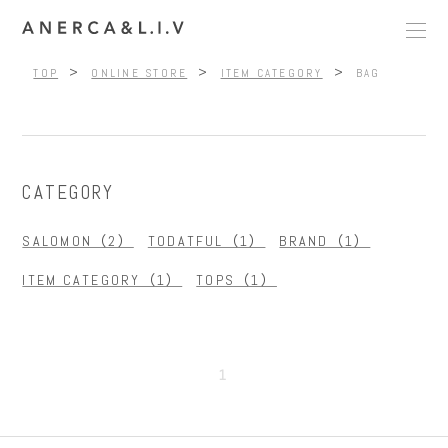
>
>
>
TOP
ONLINE STORE
ITEM CATEGORY
BAG
CATEGORY
SALOMON（2）
TODATFUL（1）
BRAND（1）
ITEM CATEGORY（1）
TOPS（1）
1