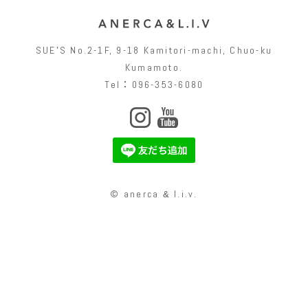
SUEʼS No.2-1F, 9-18 Kamitori-machi, Chuo-ku
Kumamoto.
Tel：096-353-6080
© anerca
l.i.v.
&